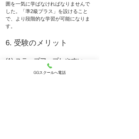
囲を一気に学ばなければなりませんで
した。「準2級プラス」を設けること
で、より段階的な学習が可能になりま
す。
6. 受験のメリット
(1) ステップアップしやすい
「準2級プラス」を受けることで、2級
GGスクールへ電話
の学習にスムーズに進むことができま
す。
(2) 目標設定がしやすい
「2級は難しすぎる」と感じていた人
も、「準2級プラス」なら目標として設
定しやすい。
(3) 高校・大学受験にも有利