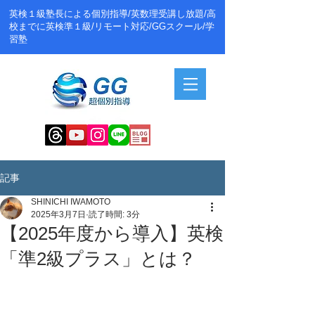
英検１級塾長による個別指導/英数理受講し放題/高
校までに英検準１級/リモート対応/GGスクール/学
習塾
記事
SHINICHI IWAMOTO
2025年3月7日
読了時間: 3分
【2025年度から導入】英検
「準2級プラス」とは？