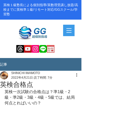
英検１級塾長による個別指導/英数理受講し放題/高
校までに英検準１級/リモート対応/GGスクール/学
習塾
記事
SHINICHI IWAMOTO
2022年4月21日
読了時間: 7分
英検合格点
英検一次試験の合格点は？準1級・2
級・準2級・3級・4級・5級では、結局
何点とればいいの？